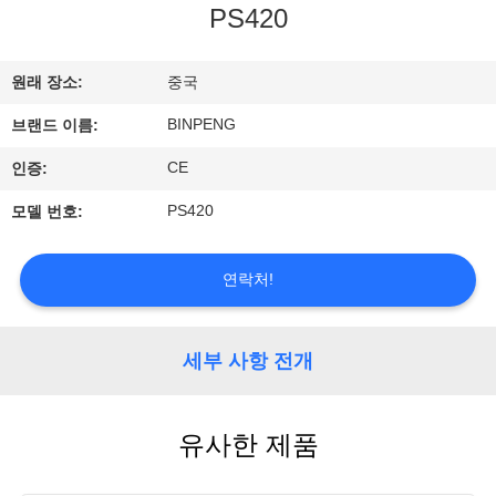
소
PS420
개
원래 장소:
중국
공
BINPENG
브랜드 이름:
장
CE
인증:
투
PS420
모델 번호:
어
연락처!
품
세부 사항 전개
질
관
유사한 제품
리