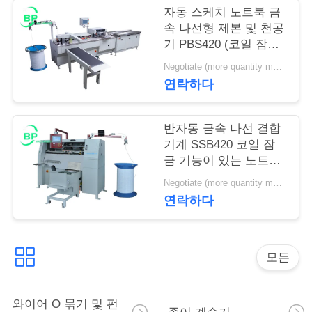
자동 스케치 노트북 금
연
속 나선형 제본 및 천공
기 PBS420 (코일 잠금
락
기능 포함)
Negotiate (more quantity more cheap ) MOQ:1 세트
처
연락하다
반자동 금속 나선 결합
견
기계 SSB420 코일 잠
적
금 기능이 있는 노트북
용
요
Negotiate (more quantity more cheap ) MOQ:1 세트
연락하다
청
모든
사
이
와이어 O 묶기 및 펀