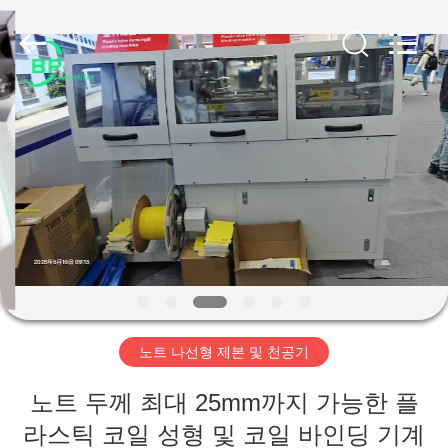
2021
-
2025
NINGBO
BINPENG
MACHINERY
CO.,LTD.
All
홈
Rights
Reserved.
Developed
by
ECER
제
품
소
개
노트 나선형 제본 및 천공기
회
노트 두께 최대 25mm까지 가능한 플
사
라스틱 코일 성형 및 코일 바인딩 기계